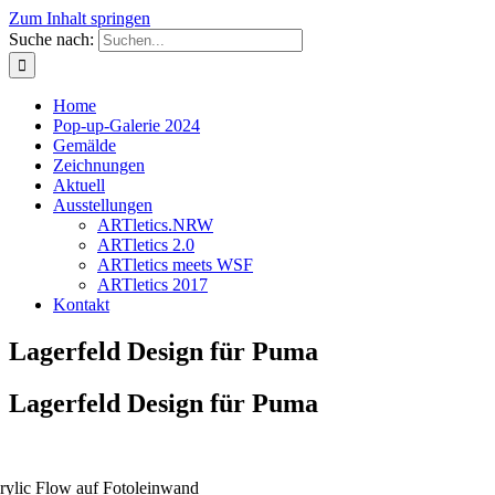
Zum Inhalt springen
Suche nach:
Home
Pop-up-Galerie 2024
Gemälde
Zeichnungen
Aktuell
Ausstellungen
ARTletics.NRW
ARTletics 2.0
ARTletics meets WSF
ARTletics 2017
Kontakt
Lagerfeld Design für Puma
Lagerfeld Design für Puma
rylic Flow auf Fotoleinwand