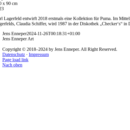
0 x 90 cm
23
rl Lagerfeld entwirft 2018 erstmals eine Kollektion für Puma. Im Mitte
gerfelds, Claudia Schiffer, wird 1987 in der Diskothek „Checker‘s“ in
Jens Enneper
2024-11-26T00:18:31+01:00
Jens Enneper Art
Copyright © 2018–2024 by Jens Enneper. All Right Reserved.
Datenschutz
·
Impressum
Page load link
Nach oben